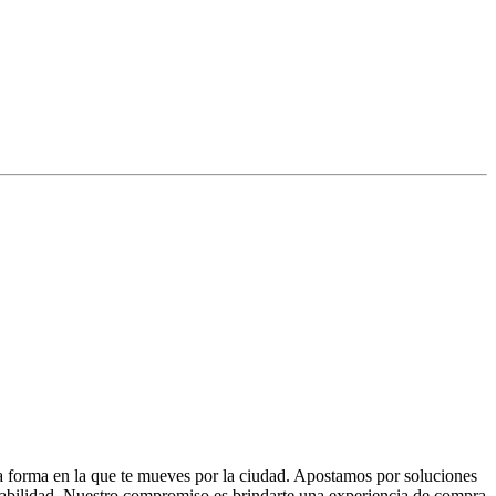
la forma en la que te mueves por la ciudad. Apostamos por soluciones
 fiabilidad. Nuestro compromiso es brindarte una experiencia de compra