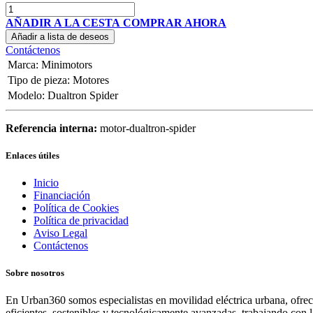
AÑADIR A LA CESTA
COMPRAR AHORA
Añadir a lista de deseos
Contáctenos
Marca
:
Minimotors
Tipo de pieza
:
Motores
Modelo
:
Dualtron Spider
Referencia interna:
motor-dualtron-spider
Enlaces útiles
Inicio
Financiación
Política de Cookies
Política de privacidad
Aviso Legal
Contáctenos
Sobre nosotros
En Urban360 somos especialistas en movilidad eléctrica urbana, ofreci
eficientes, sostenibles y tecnológicamente avanzadas, trabajando con 