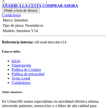
AÑADIR A LA CESTA
COMPRAR AHORA
Añadir a lista de deseos
Contáctenos
Marca
:
Inmotion
Tipo de pieza
:
Neumáticos
Modelo
:
Inmotion V14
Referencia interna:
off-road-tires-im-v14
Enlaces útiles
Inicio
Financiación
Política de Cookies
Política de privacidad
Aviso Legal
Contáctenos
Sobre nosotros
En Urban360 somos especialistas en movilidad eléctrica urbana,
ofreciendo patinetes, monociclos y e-bikes de alta calidad para