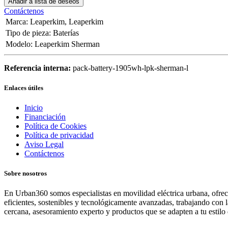
Añadir a lista de deseos
Contáctenos
Marca
:
Leaperkim
,
Leaperkim
Tipo de pieza
:
Baterías
Modelo
:
Leaperkim Sherman
Referencia interna:
pack-battery-1905wh-lpk-sherman-l
Enlaces útiles
Inicio
Financiación
Política de Cookies
Política de privacidad
Aviso Legal
Contáctenos
Sobre nosotros
En Urban360 somos especialistas en movilidad eléctrica urbana, ofreci
eficientes, sostenibles y tecnológicamente avanzadas, trabajando con 
cercana, asesoramiento experto y productos que se adapten a tu estilo 