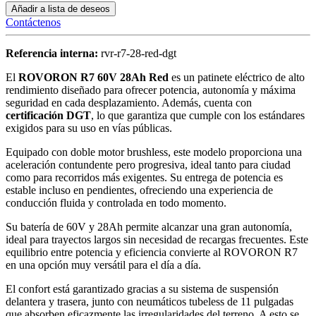
Añadir a lista de deseos
Contáctenos
Referencia interna:
rvr-r7-28-red-dgt
El
ROVORON R7 60V 28Ah Red
es un patinete eléctrico de alto
rendimiento diseñado para ofrecer potencia, autonomía y máxima
seguridad en cada desplazamiento. Además, cuenta con
certificación DGT
, lo que garantiza que cumple con los estándares
exigidos para su uso en vías públicas.
Equipado con doble motor brushless, este modelo proporciona una
aceleración contundente pero progresiva, ideal tanto para ciudad
como para recorridos más exigentes. Su entrega de potencia es
estable incluso en pendientes, ofreciendo una experiencia de
conducción fluida y controlada en todo momento.
Su batería de 60V y 28Ah permite alcanzar una gran autonomía,
ideal para trayectos largos sin necesidad de recargas frecuentes. Este
equilibrio entre potencia y eficiencia convierte al ROVORON R7
en una opción muy versátil para el día a día.
El confort está garantizado gracias a su sistema de suspensión
delantera y trasera, junto con neumáticos tubeless de 11 pulgadas
que absorben eficazmente las irregularidades del terreno. A esto se