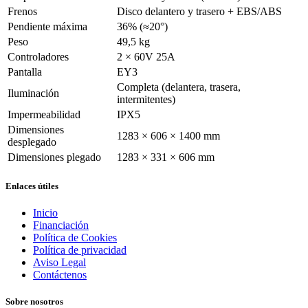
Frenos
Disco delantero y trasero + EBS/ABS
Pendiente máxima
36% (≈20°)
Peso
49,5 kg
Controladores
2 × 60V 25A
Pantalla
EY3
Completa (delantera, trasera,
Iluminación
intermitentes)
Impermeabilidad
IPX5
Dimensiones
1283 × 606 × 1400 mm
desplegado
Dimensiones plegado
1283 × 331 × 606 mm
Enlaces útiles
Inicio
Financiación
Política de Cookies
Política de privacidad
Aviso Legal
Contáctenos
Sobre nosotros