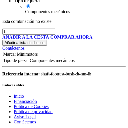
Tipo de pieza
Componentes mecánicos
Esta combinación no existe.
AÑADIR A LA CESTA
COMPRAR AHORA
Añadir a lista de deseos
Contáctenos
Marca
:
Minimotors
Tipo de pieza
:
Componentes mecánicos
Referencia interna:
shaft-footrest-bush-dt-mn-lb
Enlaces útiles
Inicio
Financiación
Política de Cookies
Política de privacidad
Aviso Legal
Contáctenos