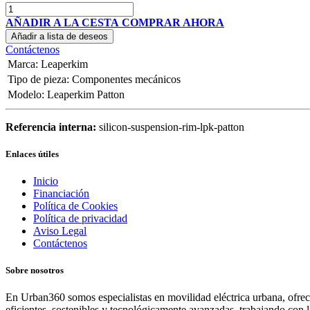
AÑADIR A LA CESTA
COMPRAR AHORA
Añadir a lista de deseos
Contáctenos
Marca
:
Leaperkim
Tipo de pieza
:
Componentes mecánicos
Modelo
:
Leaperkim Patton
Referencia interna:
silicon-suspension-rim-lpk-patton
Enlaces útiles
Inicio
Financiación
Política de Cookies
Política de privacidad
Aviso Legal
Contáctenos
Sobre nosotros
En Urban360 somos especialistas en movilidad eléctrica urbana, ofreci
eficientes, sostenibles y tecnológicamente avanzadas, trabajando con 