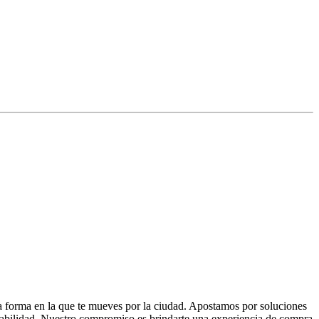
la forma en la que te mueves por la ciudad. Apostamos por soluciones
 fiabilidad. Nuestro compromiso es brindarte una experiencia de compra