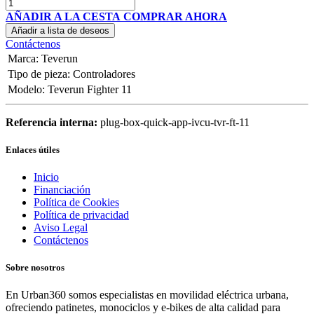
AÑADIR A LA CESTA
COMPRAR AHORA
Añadir a lista de deseos
Contáctenos
Marca
:
Teverun
Tipo de pieza
:
Controladores
Modelo
:
Teverun Fighter 11
Referencia interna:
plug-box-quick-app-ivcu-tvr-ft-11
Enlaces útiles
Inicio
Financiación
Política de Cookies
Política de privacidad
Aviso Legal
Contáctenos
Sobre nosotros
En Urban360 somos especialistas en movilidad eléctrica urbana,
ofreciendo patinetes, monociclos y e-bikes de alta calidad para