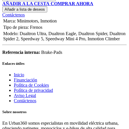
AÑADIR A LA CESTA
COMPRAR AHORA
Añadir a lista de deseos
Contáctenos
Marca
:
Minimotors
,
Inmotion
Tipo de pieza
:
Frenos
Modelo
:
Dualtron Ultra
,
Dualtron Eagle
,
Dualtron Spider
,
Dualtron
Spider 2
,
Speedway 5
,
Speedway Mini 4 Pro
,
Inmotion Climber
Referencia interna:
Brake-Pads
Enlaces útiles
Inicio
Financiación
Política de Cookies
Política de privacidad
Aviso Legal
Contáctenos
Sobre nosotros
En Urban360 somos especialistas en movilidad eléctrica urbana,
ofreciendo patinetes, monociclos y e-bikes de alta calidad para