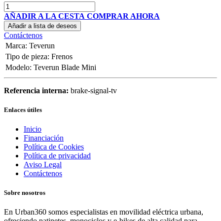
AÑADIR A LA CESTA
COMPRAR AHORA
Añadir a lista de deseos
Contáctenos
Marca
:
Teverun
Tipo de pieza
:
Frenos
Modelo
:
Teverun Blade Mini
Referencia interna:
brake-signal-tv
Enlaces útiles
Inicio
Financiación
Política de Cookies
Política de privacidad
Aviso Legal
Contáctenos
Sobre nosotros
En Urban360 somos especialistas en movilidad eléctrica urbana,
ofreciendo patinetes, monociclos y e-bikes de alta calidad para