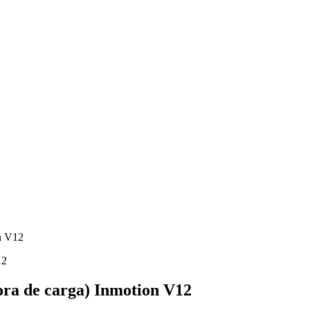
on V12
ora de carga) Inmotion V12