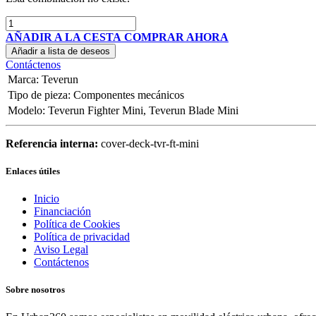
AÑADIR A LA CESTA
COMPRAR AHORA
Añadir a lista de deseos
Contáctenos
Marca
:
Teverun
Tipo de pieza
:
Componentes mecánicos
Modelo
:
Teverun Fighter Mini
,
Teverun Blade Mini
Referencia interna:
cover-deck-tvr-ft-mini
Enlaces útiles
Inicio
Financiación
Política de Cookies
Política de privacidad
Aviso Legal
Contáctenos
Sobre nosotros