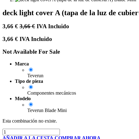
deck light cover A (tapa de la luz de cubie
3,66
€
3,66
€
IVA Incluido
3,66
€
IVA Incluido
Not Available For Sale
Marca
Teverun
Tipo de pieza
Componentes mecánicos
Modelo
Teverun Blade Mini
Esta combinación no existe.
AÑADIR A LA CESTA
COMPRAR AHORA