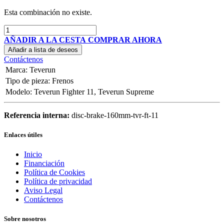
Esta combinación no existe.
AÑADIR A LA CESTA
COMPRAR AHORA
Añadir a lista de deseos
Contáctenos
Marca
:
Teverun
Tipo de pieza
:
Frenos
Modelo
:
Teverun Fighter 11
,
Teverun Supreme
Referencia interna:
disc-brake-160mm-tvr-ft-11
Enlaces útiles
Inicio
Financiación
Política de Cookies
Política de privacidad
Aviso Legal
Contáctenos
Sobre nosotros