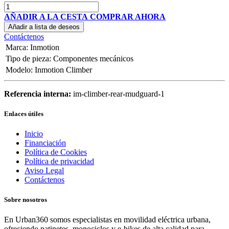
AÑADIR A LA CESTA
COMPRAR AHORA
Añadir a lista de deseos
Contáctenos
Marca
:
Inmotion
Tipo de pieza
:
Componentes mecánicos
Modelo
:
Inmotion Climber
Referencia interna:
im-climber-rear-mudguard-1
Enlaces útiles
Inicio
Financiación
Política de Cookies
Política de privacidad
Aviso Legal
Contáctenos
Sobre nosotros
En Urban360 somos especialistas en movilidad eléctrica urbana,
ofreciendo patinetes, monociclos y e-bikes de alta calidad para