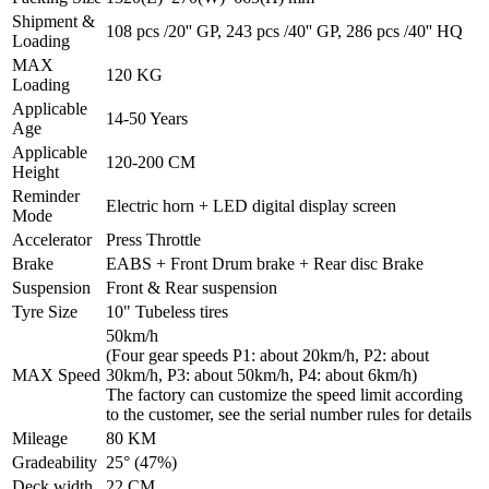
Shipment &
108 pcs /20'' GP, 243 pcs /40'' GP, 286 pcs /40'' HQ
Loading
MAX
120 KG
Loading
Applicable
14-50 Years
Age
Applicable
120-200 CM
Height
Reminder
Electric horn + LED digital display screen
Mode
Accelerator
Press Throttle
Brake
EABS + Front Drum brake + Rear disc Brake
Suspension
Front & Rear suspension
Tyre Size
10" Tubeless tires
50km/h
(Four gear speeds P1: about 20km/h, P2: about
MAX Speed
30km/h, P3: about 50km/h, P4: about 6km/h)
The factory can customize the speed limit according
to the customer, see the serial number rules for details
Mileage
80 KM
Gradeability
25° (47%)
Deck width
22 CM