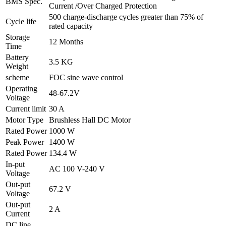
BMS Spec.
Current /Over Charged Protection
500 charge-discharge cycles greater than 75% of
Cycle life
rated capacity
Storage
12 Months
Time
Battery
3.5 KG
Weight
scheme
FOC sine wave control
Operating
48-67.2V
Voltage
Current limit
30 A
Motor Type
Brushless Hall DC Motor
Rated Power
1000 W
Peak Power
1400 W
Rated Power
134.4 W
In-put
AC 100 V-240 V
Voltage
Out-put
67.2 V
Voltage
Out-put
2 A
Current
DC line