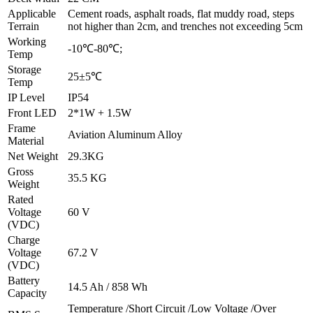
Applicable
Cement roads, asphalt roads, flat muddy road, steps
Terrain
not higher than 2cm, and trenches not exceeding 5cm
Working
-10℃-80℃;
Temp
Storage
25±5℃
Temp
IP Level
IP54
Front LED
2*1W + 1.5W
Frame
Aviation Aluminum Alloy
Material
Net Weight
29.3KG
Gross
35.5 KG
Weight
Rated
Voltage
60 V
(VDC)
Charge
Voltage
67.2 V
(VDC)
Battery
14.5 Ah / 858 Wh
Capacity
Temperature /Short Circuit /Low Voltage /Over