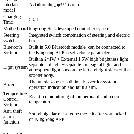
interface
Aviation plug, φ3*1.6 mm
model
Charging
5-6 H
Time
Motherboard
kingsong Self-developed controller system
Steering
Integrated switch combination of steering and electric
switch
horn
Bluetooth
Built-in 5.0 Bluetooth module, can be connected to
System
the Kingsong APP to set vehicle parameters
Built in 2*1W + External 1.5W high brightness light ,
separate tail light + separate turn signal light, and
Light system
atmosphere light bars on the left and right sides of the
scooter body.
The whole scooter built in a buzzer for system
Buzzer
operation indication and fault alarm.
Temperature
Real-time monitoring of motherboard and motor
Control
temperature.
System
Anti-theft
Sound big alarm if anyone move it after you locked
alarm
on KingSong APP
function