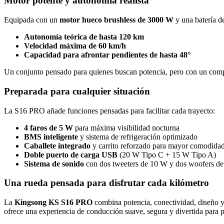
Motor potente y autonomía realista
Equipada con un
motor hueco brushless de 3000 W
y una batería 
Autonomía teórica de hasta 120 km
Velocidad máxima de 60 km/h
Capacidad para afrontar pendientes de hasta 48°
Un conjunto pensado para quienes buscan potencia, pero con un compo
Preparada para cualquier situación
La S16 PRO añade funciones pensadas para facilitar cada trayecto:
4 faros de 5 W
para máxima visibilidad nocturna
BMS inteligente
y sistema de refrigeración optimizado
Caballete integrado
y carrito reforzado para mayor comodida
Doble puerto de carga USB
(20 W Tipo C + 15 W Tipo A)
Sistema de sonido
con dos tweeters de 10 W y dos woofers d
Una rueda pensada para disfrutar cada kilómetro
La
Kingsong KS S16 PRO
combina potencia, conectividad, diseño y 
ofrece una experiencia de conducción suave, segura y divertida para pi