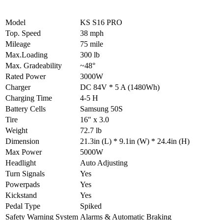
Model
KS S16 PRO
Top. Speed
38 mph
Mileage
75 mile
Max.Loading
300 lb
Max. Gradeability
~48°
Rated Power
3000W
Charger
DC 84V * 5 A (1480Wh)
Charging Time
4-5 H
Battery Cells
Samsung 50S
Tire
16″ x 3.0
Weight
72.7 lb
Dimension
21.3in (L) * 9.1in (W) * 24.4in (H)
Max Power
5000W
Headlight
Auto Adjusting
Turn Signals
Yes
Powerpads
Yes
Kickstand
Yes
Pedal Type
Spiked
Safety Warning System
Alarms & Automatic Braking