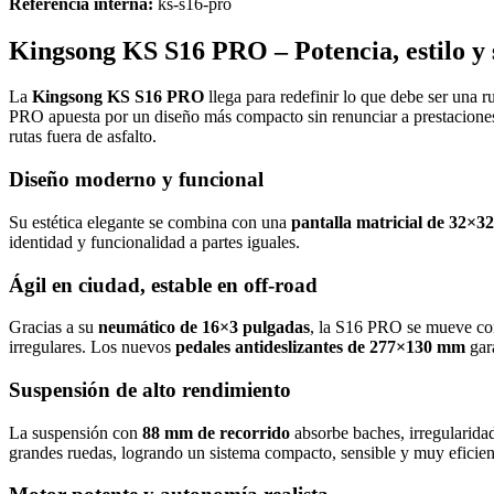
Referencia interna:
ks-s16-pro
Kingsong KS S16 PRO – Potencia, estilo y
La
Kingsong KS S16 PRO
llega para redefinir lo que debe ser una
PRO apuesta por un diseño más compacto sin renunciar a prestaciones 
rutas fuera de asfalto.
Diseño moderno y funcional
Su estética elegante se combina con una
pantalla matricial de 32×32
identidad y funcionalidad a partes iguales.
Ágil en ciudad, estable en off-road
Gracias a su
neumático de 16×3 pulgadas
, la S16 PRO se mueve con 
irregulares. Los nuevos
pedales antideslizantes de 277×130 mm
gar
Suspensión de alto rendimiento
La suspensión con
88 mm de recorrido
absorbe baches, irregularida
grandes ruedas, logrando un sistema compacto, sensible y muy eficiente