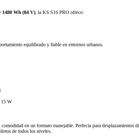
de
1480 Wh (84 V)
, la KS S16 PRO ofrece:
rtamiento equilibrado y fiable en entornos urbanos.
d
e 15 W
comodidad en un formato manejable. Perfecta para desplazamientos diari
lotos de todos los niveles.