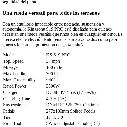
seguridad del piloto.
Una rueda versátil para todos los terrenos
Con un equilibrio impecable entre potencia, suspensión y
autonomía, la Kingsong S19 PRO está diseñada para quienes
necesitan una rueda versátil que rinda bien en cualquier entorno. Es
una excelente elección tanto para usuarios avanzados como para
quienes buscan su primera rueda "para todo".
Model
KS S19 PRO
Top. Speed
37 mph
Mileage
100 mile
Max.Loading
300 lb
Max. Gradeability
~40°
Rated Power
3500W
Charger
DC 88.8V * 5 A (1776Wh)
Charging Time
4-5 H (5A)
Suspension
DNM RCP 2S 750lb 130mm
Pedals
277x130mm Spiked Pedals
Tire
18″ x 3.0
Front Lights
5W x 6 adjustable angle (15°)