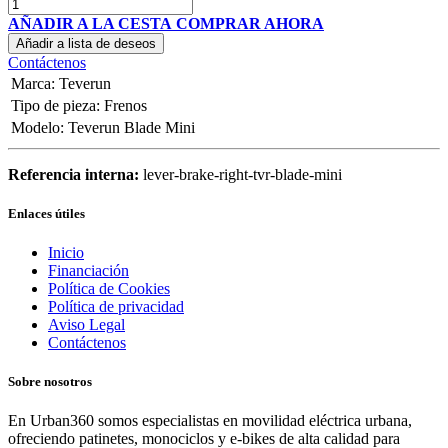
AÑADIR A LA CESTA
COMPRAR AHORA
Añadir a lista de deseos
Contáctenos
Marca
:
Teverun
Tipo de pieza
:
Frenos
Modelo
:
Teverun Blade Mini
Referencia interna:
lever-brake-right-tvr-blade-mini
Enlaces útiles
Inicio
Financiación
Política de Cookies
Política de privacidad
Aviso Legal
Contáctenos
Sobre nosotros
En Urban360 somos especialistas en movilidad eléctrica urbana,
ofreciendo patinetes, monociclos y e-bikes de alta calidad para