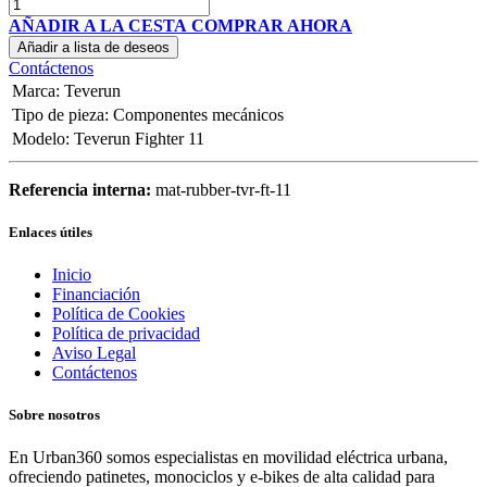
AÑADIR A LA CESTA
COMPRAR AHORA
Añadir a lista de deseos
Contáctenos
Marca
:
Teverun
Tipo de pieza
:
Componentes mecánicos
Modelo
:
Teverun Fighter 11
Referencia interna:
mat-rubber-tvr-ft-11
Enlaces útiles
Inicio
Financiación
Política de Cookies
Política de privacidad
Aviso Legal
Contáctenos
Sobre nosotros
En Urban360 somos especialistas en movilidad eléctrica urbana,
ofreciendo patinetes, monociclos y e-bikes de alta calidad para