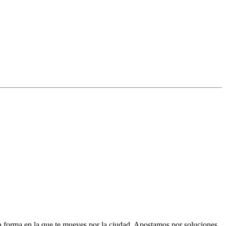
la forma en la que te mueves por la ciudad. Apostamos por soluciones