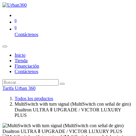
0
0
Contáctenos
Inicio
Tienda
Financiación
Contáctenos
Tarifa Urban 360
Todos los productos
MultiSwitch with turn signal (MultiSwitch con señal de giro)
Dualtron ULTRA Ⅱ UPGRADE / VICTOR LUXURY
PLUS