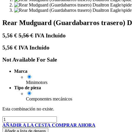
Rear Mudguard (Guardabarros trasero) Du
5,56
€
5,56
€
IVA Incluido
5,56
€
IVA Incluido
Not Available For Sale
Marca
Minimotors
Tipo de pieza
Componentes mecánicos
Esta combinación no existe.
AÑADIR A LA CESTA
COMPRAR AHORA
Añadir a lista de deseos