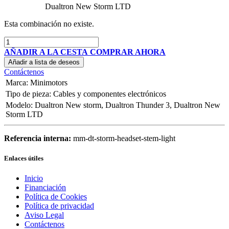
Dualtron New Storm LTD
Esta combinación no existe.
AÑADIR A LA CESTA
COMPRAR AHORA
Añadir a lista de deseos
Contáctenos
Marca
:
Minimotors
Tipo de pieza
:
Cables y componentes electrónicos
Modelo
:
Dualtron New storm
,
Dualtron Thunder 3
,
Dualtron New
Storm LTD
Referencia interna:
mm-dt-storm-headset-stem-light
Enlaces útiles
Inicio
Financiación
Política de Cookies
Política de privacidad
Aviso Legal
Contáctenos