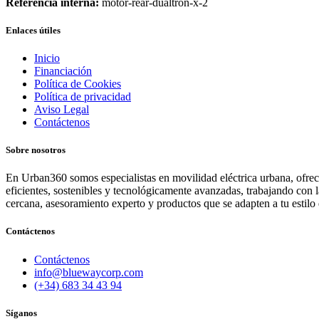
Referencia interna:
motor-rear-dualtron-x-2
Enlaces útiles
Inicio
Financiación
Política de Cookies
Política de privacidad
Aviso Legal
Contáctenos
Sobre nosotros
En Urban360 somos especialistas en movilidad eléctrica urbana, ofreci
eficientes, sostenibles y tecnológicamente avanzadas, trabajando con 
cercana, asesoramiento experto y productos que se adapten a tu estilo 
Contáctenos
Contáctenos
info@bluewaycorp.com
(+34) 683 34 43 94
Síganos