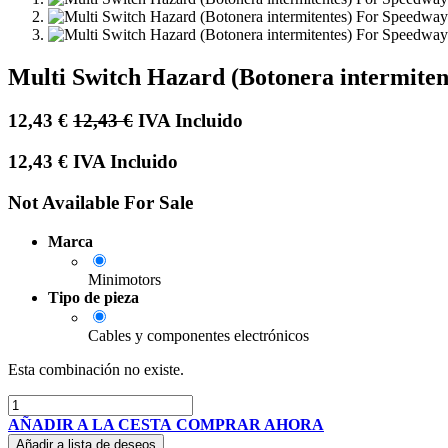
Multi Switch Hazard (Botonera intermiten
12,43
€
12,43
€
IVA Incluido
12,43
€
IVA Incluido
Not Available For Sale
Marca
Minimotors
Tipo de pieza
Cables y componentes electrónicos
Esta combinación no existe.
AÑADIR A LA CESTA
COMPRAR AHORA
Añadir a lista de deseos