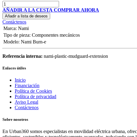
AÑADIR A LA CESTA
COMPRAR AHORA
Añadir a lista de deseos
Contáctenos
Marca
:
Nami
Tipo de pieza
:
Componentes mecánicos
Modelo
:
Nami Burn-e
Referencia interna:
nami-plastic-mudguard-extension
Enlaces útiles
Inicio
Financiación
Política de Cookies
Política de privacidad
Aviso Legal
Contáctenos
Sobre nosotros
En Urban360 somos especialistas en movilidad eléctrica urbana, ofreci
eficientes, sostenibles y tecnológicamente avanzadas, trabajando con 