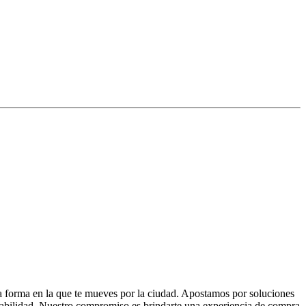
la forma en la que te mueves por la ciudad. Apostamos por soluciones
 fiabilidad. Nuestro compromiso es brindarte una experiencia de compra