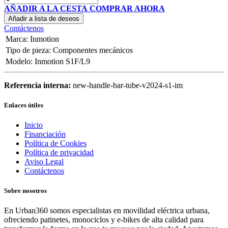
AÑADIR A LA CESTA
COMPRAR AHORA
Añadir a lista de deseos
Contáctenos
Marca
:
Inmotion
Tipo de pieza
:
Componentes mecánicos
Modelo
:
Inmotion S1F/L9
Referencia interna:
new-handle-bar-tube-v2024-s1-im
Enlaces útiles
Inicio
Financiación
Política de Cookies
Política de privacidad
Aviso Legal
Contáctenos
Sobre nosotros
En Urban360 somos especialistas en movilidad eléctrica urbana,
ofreciendo patinetes, monociclos y e-bikes de alta calidad para