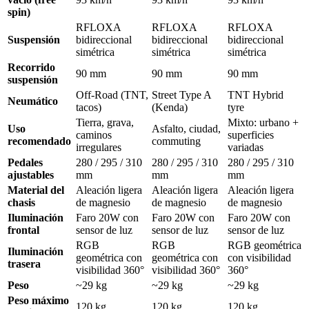
spin)
RFLOXA
RFLOXA
RFLOXA
Suspensión
bidireccional
bidireccional
bidireccional
simétrica
simétrica
simétrica
Recorrido
90 mm
90 mm
90 mm
suspensión
Off-Road (TNT,
Street Type A
TNT Hybrid
Neumático
tacos)
(Kenda)
tyre
Tierra, grava,
Mixto: urbano +
Uso
Asfalto, ciudad,
caminos
superficies
recomendado
commuting
irregulares
variadas
Pedales
280 / 295 / 310
280 / 295 / 310
280 / 295 / 310
ajustables
mm
mm
mm
Material del
Aleación ligera
Aleación ligera
Aleación ligera
chasis
de magnesio
de magnesio
de magnesio
Iluminación
Faro 20W con
Faro 20W con
Faro 20W con
frontal
sensor de luz
sensor de luz
sensor de luz
RGB
RGB
RGB geométrica
Iluminación
geométrica con
geométrica con
con visibilidad
trasera
visibilidad 360°
visibilidad 360°
360°
Peso
~29 kg
~29 kg
~29 kg
Peso máximo
120 kg
120 kg
120 kg