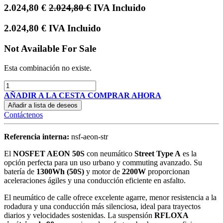
2.024,80
€
2.024,80
€
IVA Incluido
2.024,80
€
IVA Incluido
Not Available For Sale
Esta combinación no existe.
AÑADIR A LA CESTA
COMPRAR AHORA
Añadir a lista de deseos
Contáctenos
Referencia interna:
nsf-aeon-str
El
NOSFET AEON 50S
con neumático
Street Type A
es la
opción perfecta para un uso urbano y commuting avanzado. Su
batería de
1300Wh (50S)
y motor de
2200W
proporcionan
aceleraciones ágiles y una conducción eficiente en asfalto.
El neumático de calle ofrece excelente agarre, menor resistencia a la
rodadura y una conducción más silenciosa, ideal para trayectos
diarios y velocidades sostenidas. La suspensión
RFLOXA