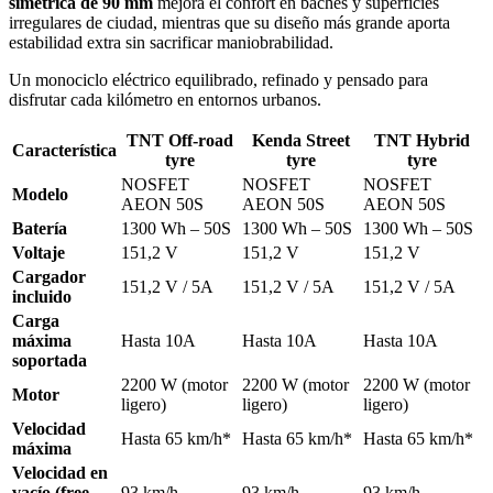
simétrica de 90 mm
mejora el confort en baches y superficies
irregulares de ciudad, mientras que su diseño más grande aporta
estabilidad extra sin sacrificar maniobrabilidad.
Un monociclo eléctrico equilibrado, refinado y pensado para
disfrutar cada kilómetro en entornos urbanos.
TNT Off-road
Kenda Street
TNT Hybrid
Característica
tyre
tyre
tyre
NOSFET
NOSFET
NOSFET
Modelo
AEON 50S
AEON 50S
AEON 50S
Batería
1300 Wh – 50S
1300 Wh – 50S
1300 Wh – 50S
Voltaje
151,2 V
151,2 V
151,2 V
Cargador
151,2 V / 5A
151,2 V / 5A
151,2 V / 5A
incluido
Carga
máxima
Hasta 10A
Hasta 10A
Hasta 10A
soportada
2200 W (motor
2200 W (motor
2200 W (motor
Motor
ligero)
ligero)
ligero)
Velocidad
Hasta 65 km/h*
Hasta 65 km/h*
Hasta 65 km/h*
máxima
Velocidad en
vacío (free
93 km/h
93 km/h
93 km/h