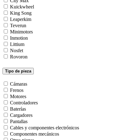
City Max
Kuickwheel
King Song
Leaperkim
Teverun
Minimotors
Inmotion
Littium
Nosfet
Rovoron
Tipo de pieza
Cámaras
Frenos
Motores
Controladores
Baterías
Cargadores
Pantallas
Cables y componentes electrónicos
Componentes mecánicos