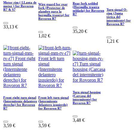
Motor rim ( LLanta de
Rear fork welded
Wire guard for rear
motor ) for Rovoron
(Horquilla trasera
fork (Protector de
R7 & S7
Turn signal O-
soldada) for Rovoron
alambre para la
ring (Junta
R7
horquilla trasera) for
tórica del
Rovoron R7
intermitente) for
Rovoron R7
33,13
€
35,20
€
1,02
€
1,21
€
Turn signal housing
(Carcasa del
Front right turn signal
Front left turn signal
intermitente) for
(Intermitente delantero
(Intermitente
Rovoron R7
derecho) for Rovoron
delantero izquierdo)
R7
for Rovoron R7
3,48
€
3,59
€
3,59
€