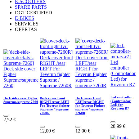
E-SCOOTERS
SPARE PARTS
DGT CERTIFIED
E-BIKES
SERVICES
OFERTAS
Led controller
Deck side cover Figher
Deck cover front
Deck cover front
(Controlador
Supreme/supreme 7260
RIGHT /rear LEFT
LEFT/rear RIGHT
Led) for
For Teverun fighter
for Teverun Fighter
Rovoron R7
Supreme / Supreme
supreme / supreme
7260R
7260R
2,52
€
28,99
€
12,00
€
12,00
€