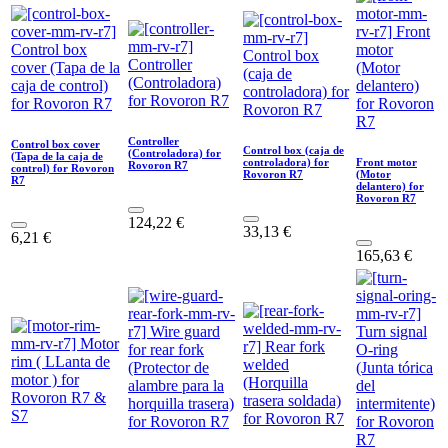
Controller
Control box cover
Control box (caja de
(Controladora) for
(Tapa de la caja de
controladora) for
Front motor
Rovoron R7
control) for Rovoron
Rovoron R7
(Motor
R7
delantero) for
Rovoron R7
124,22
€
33,13
€
6,21
€
165,63
€