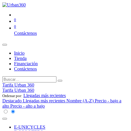
0
0
Contáctenos
Inicio
Tienda
Financiación
Contáctenos
Tarifa Urban 360
Tarifa Urban 360
Llegadas más recientes
Ordenar por:
Destacado
Llegadas más recientes
Nombre (A-Z)
Precio - bajo a
alto
Precio - alto a bajo
E-UNICYCLES