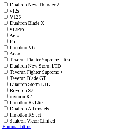
Dualtron New Thunder 2
v12s
V12S
Dualtron Blade X
v12Pro
Aero
P6
Inmotion V6
Aeon
Teverun Fighter Supreme Ultra
Dualtron New Storm LTD
Teverun Fighter Supreme +
Teverun Blade GT
Dualtron Storm LTD
Rovoron S7
rovoron R7
Inmotion Rs Lite
Dualtron All models
Inmotion RS Jet
dualtron Victor Limited
Eliminar filtros