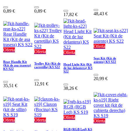
0,89
€
0,89
€
48,43
€
17,82
€
Oferta
Oferta
Oferta
Oferta
Seat Kit (Kit de
Rear Handle Kit
asiento) KS S22
Trolley Kit (Kit de
Head Light Kit (Kit
(Kit de asa trasera)
carretilla) KS S22
de luz delantera) KS
KS S22
S22
20,99
€
12,91
€
35,51
€
38,26
€
Oferta
Oferta
Oferta
Oferta
RGB (RGB Led) KS