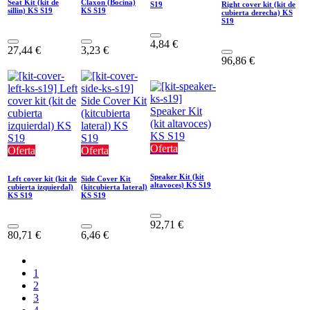
Seat Kit (kit de
Claxon (Bocina)
S19
Right cover kit (kit de
sillin) KS S19
KS S19
cubierta derecha) KS
S19
4,84
€
27,44
€
3,23
€
96,86
€
Oferta
Oferta
Oferta
Speaker Kit (kit
Left cover kit (kit de
Side Cover Kit
altavoces) KS S19
cubierta izquierdal)
(kitcubierta lateral)
KS S19
KS S19
92,71
€
80,71
€
6,46
€
1
2
3