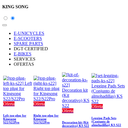
KING SONG
E-UNICYCLES
E-SCOOTERS
SPARE PARTS
DGT CERTIFIED
E-BIKES
SERVICES
OFERTAS
Oferta
Oferta
Oferta
Oferta
Left top plug for
Right top plug for
Legging Pads Sets
Kingsong
Kingsong
(Conjunto de
S22/S22Pro
S22/S22Pro
Decoration kit (Kit
almohadillas) KS S22
decorativo) KS S22