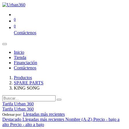
0
0
Contáctenos
Inicio
Tienda
Financiación
Contáctenos
Productos
SPARE PARTS
KING SONG
Tarifa Urban 360
Tarifa Urban 360
Llegadas más recientes
Ordenar por:
Destacado
Llegadas más recientes
Nombre (A-Z)
Precio - bajo a
alto
Precio - alto a bajo