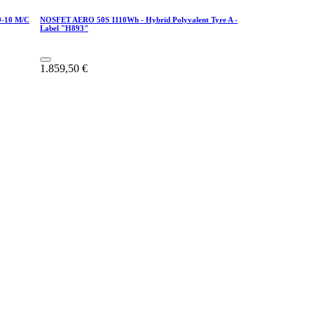
0-10 M/C
NOSFET AERO 50S 1110Wh - Hybrid Polyvalent Tyre A -
Label "H893"
1.859,50
€