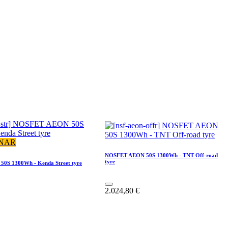
NAR
NOSFET AEON 50S 1300Wh - TNT Off-road
tyre
0S 1300Wh - Kenda Street tyre
2.024,80
€