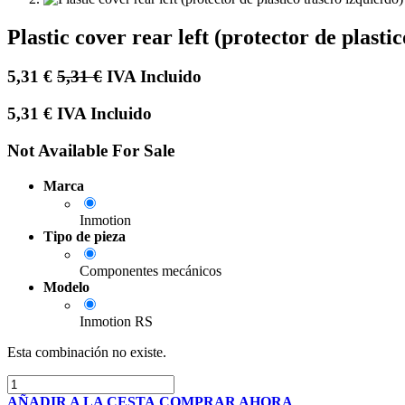
Plastic cover rear left (protector de plast
5,31
€
5,31
€
IVA Incluido
5,31
€
IVA Incluido
Not Available For Sale
Marca
Inmotion
Tipo de pieza
Componentes mecánicos
Modelo
Inmotion RS
Esta combinación no existe.
AÑADIR A LA CESTA
COMPRAR AHORA