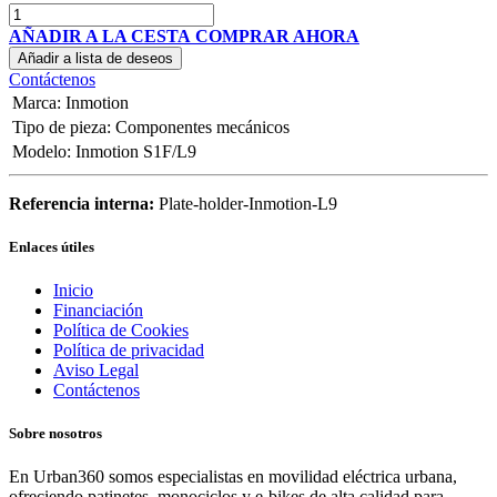
AÑADIR A LA CESTA
COMPRAR AHORA
Añadir a lista de deseos
Contáctenos
Marca
:
Inmotion
Tipo de pieza
:
Componentes mecánicos
Modelo
:
Inmotion S1F/L9
Referencia interna:
Plate-holder-Inmotion-L9
Enlaces útiles
Inicio
Financiación
Política de Cookies
Política de privacidad
Aviso Legal
Contáctenos
Sobre nosotros
En Urban360 somos especialistas en movilidad eléctrica urbana,
ofreciendo patinetes, monociclos y e-bikes de alta calidad para