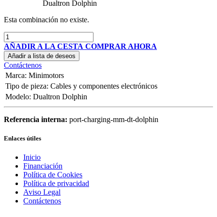
Dualtron Dolphin
Esta combinación no existe.
AÑADIR A LA CESTA
COMPRAR AHORA
Añadir a lista de deseos
Contáctenos
Marca
:
Minimotors
Tipo de pieza
:
Cables y componentes electrónicos
Modelo
:
Dualtron Dolphin
Referencia interna:
port-charging-mm-dt-dolphin
Enlaces útiles
Inicio
Financiación
Política de Cookies
Política de privacidad
Aviso Legal
Contáctenos