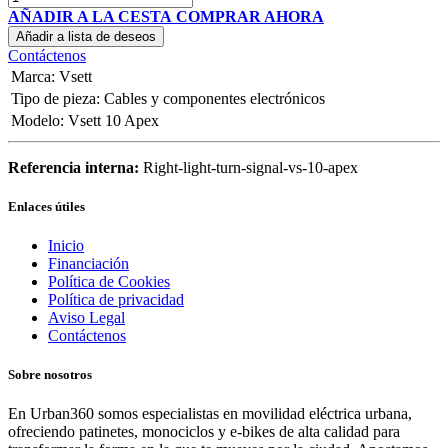
AÑADIR A LA CESTA
COMPRAR AHORA
Añadir a lista de deseos
Contáctenos
Marca
:
Vsett
Tipo de pieza
:
Cables y componentes electrónicos
Modelo
:
Vsett 10 Apex
Referencia interna:
Right-light-turn-signal-vs-10-apex
Enlaces útiles
Inicio
Financiación
Política de Cookies
Política de privacidad
Aviso Legal
Contáctenos
Sobre nosotros
En Urban360 somos especialistas en movilidad eléctrica urbana,
ofreciendo patinetes, monociclos y e-bikes de alta calidad para