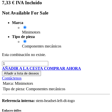
7,33
€
IVA Incluido
Not Available For Sale
Marca
Minimotors
Tipo de pieza
Componentes mecánicos
Esta combinación no existe.
AÑADIR A LA CESTA
COMPRAR AHORA
Añadir a lista de deseos
Contáctenos
Marca
:
Minimotors
Tipo de pieza
:
Componentes mecánicos
Referencia interna:
stem-headset-left-dt-togo
Enlaces útiles