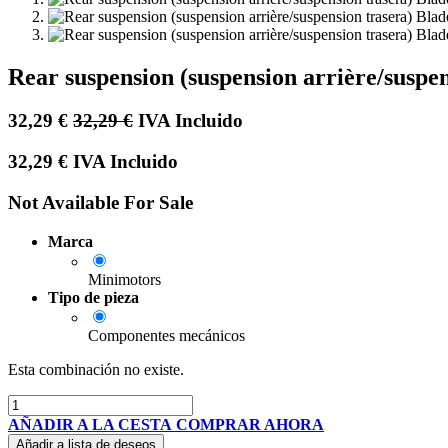
Rear suspension (suspension arrière/suspe
32,29
€
32,29
€
IVA Incluido
32,29
€
IVA Incluido
Not Available For Sale
Marca
Minimotors
Tipo de pieza
Componentes mecánicos
Esta combinación no existe.
AÑADIR A LA CESTA
COMPRAR AHORA
Añadir a lista de deseos