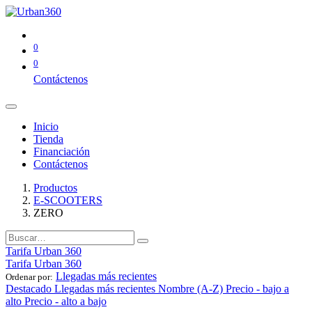
0
0
Contáctenos
Inicio
Tienda
Financiación
Contáctenos
Productos
E-SCOOTERS
ZERO
Tarifa Urban 360
Tarifa Urban 360
Llegadas más recientes
Ordenar por:
Destacado
Llegadas más recientes
Nombre (A-Z)
Precio - bajo a
alto
Precio - alto a bajo